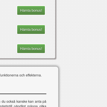
Hämta bonus!
Hämta bonus!
Hämta bonus!
funktionerna och effekterna.
om du också kanske kan anta på
stintill oändligt många olika