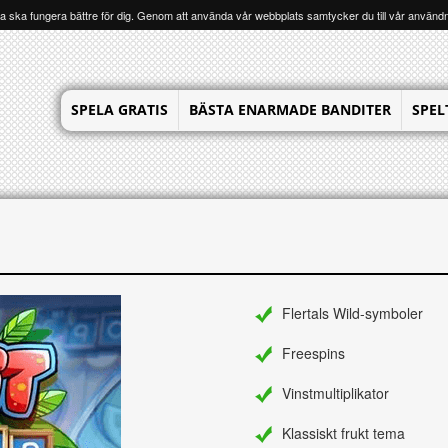
a ska fungera bättre för dig. Genom att använda vår webbplats samtycker du till vår använd
SPELA GRATIS
BÄSTA ENARMADE BANDITER
SPEL
Flertals Wild-symboler
Freespins
Vinstmultiplikator
Klassiskt frukt tema