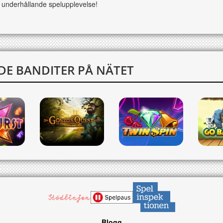
h underhållande spelupplevelse!
E BANDITER PÅ NÄTET
Blogg