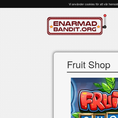
Vi använder cookies för att vår hemsid
Fruit Shop