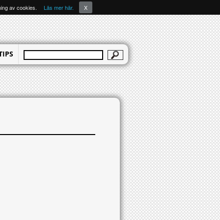
ning av cookies.
Läs mer här.
X
TIPS