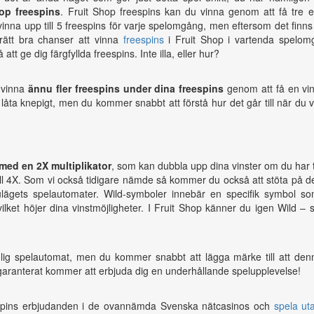
op
freespins
.
Fruit
Shop
freespins kan du vinna genom att få tre el
inna upp till 5 freespins för varje spelomgång, men eftersom det finns
 rätt bra chanser att vinna
freespins
i
Fruit
Shop
i vartenda spelomgå
tt ge dig färgfyllda freespins. Inte illa, eller hur?
 vinna
ännu fler freespins under dina freespins
genom att få en vi
låta knepigt, men du kommer snabbt att förstå hur det går till när du vä
med en 2X multiplikator
, som kan dubbla upp dina vinster om du har
e till 4X. Som vi också tidigare nämde så kommer du också att stöta på 
lägets spelautomater. Wild-symboler innebär en specifik symbol s
ilket höjer dina vinstmöjligheter. I
Fruit
Shop
känner du igen Wild – 
ig spelautomat, men du kommer snabbt att lägga märke till att den
 garanterat kommer att erbjuda dig en underhållande spelupplevelse!
pins erbjudanden i de ovannämda Svenska nätcasinos och
spela ut