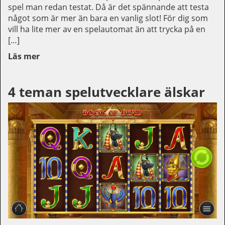
spel man redan testat. Då är det spännande att testa
något som är mer än bara en vanlig slot! För dig som
vill ha lite mer av en spelautomat än att trycka på en
[…]
Läs mer
4 teman spelutvecklare älskar