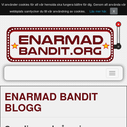
Vi använder cookies för att vår hemsida ska fungera bättre för dig. Genom att använda vår
webbplats samtycker du till vår användning av cookies.
Läs mer här.
X
Toggle
navigati
ENARMAD BANDIT
BLOGG