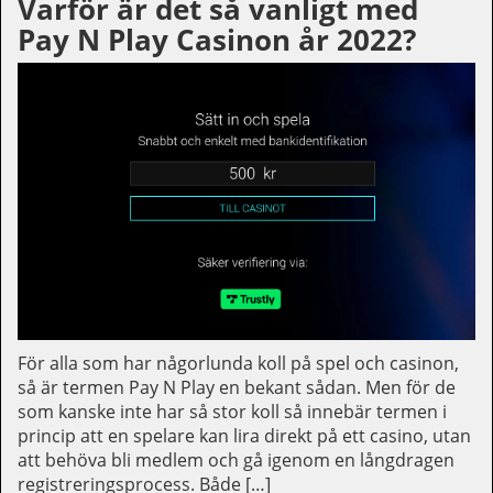
Varför är det så vanligt med
Pay N Play Casinon år 2022?
För alla som har någorlunda koll på spel och casinon,
så är termen Pay N Play en bekant sådan. Men för de
som kanske inte har så stor koll så innebär termen i
princip att en spelare kan lira direkt på ett casino, utan
att behöva bli medlem och gå igenom en långdragen
registreringsprocess. Både […]