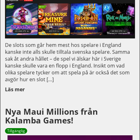
De slots som går hem mest hos spelare i England
kanske inte alls skulle tilltala svenska spelare. Samma
sak åt andra hållet – de spel vi älskar här i Sverige
kanske skulle vara en flopp i England. Insikt om vad
olika spelare tycker om att spela på är också det som
avgör hur en slot […]
Läs mer
Nya Maui Millions från
Kalamba Games!
Tillgänglig