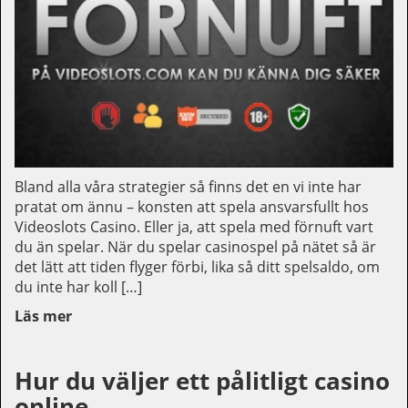
Bland alla våra strategier så finns det en vi inte har
pratat om ännu – konsten att spela ansvarsfullt hos
Videoslots Casino. Eller ja, att spela med förnuft vart
du än spelar. När du spelar casinospel på nätet så är
det lätt att tiden flyger förbi, lika så ditt spelsaldo, om
du inte har koll […]
Läs mer
Hur du väljer ett pålitligt casino
online