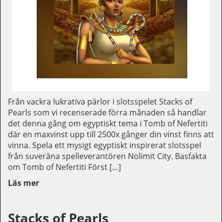
Från vackra lukrativa pärlor i slotsspelet Stacks of
Pearls som vi recenserade förra månaden så handlar
det denna gång om egyptiskt tema i Tomb of Nefertiti
där en maxvinst upp till 2500x gånger din vinst finns att
vinna. Spela ett mysigt egyptiskt inspirerat slotsspel
från suveräna spelleverantören Nolimit City. Basfakta
om Tomb of Nefertiti Först […]
Läs mer
Stacks of Pearls