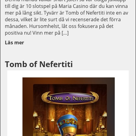
till dig är 10 slotspel på Maria Casino där du kan vinna
mer på lång sikt. Tyvärr är Tomb of Nefertiti inte en av
dessa, vilket är lite surt då vi recenserade det förra
månaden. Hursomhelst, låt oss fokusera på det
positiva nu! Vinn mer på […]
Läs mer
Tomb of Nefertiti