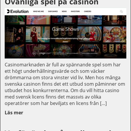
Ovanliga spel på casinon
Casinomarknaden är full av spännande spel som har
ett högt underhållningsvärde och som väcker
drömmarna om stora vinster vid liv. Men hos många
svenska casinon finns det ett utbud som påminner om
utbudet hos konkurrenterna. Om du vill hitta casino
med svensk licens finns det massvis av olika
operatörer som har beviljats en licens från […]
Läs mer