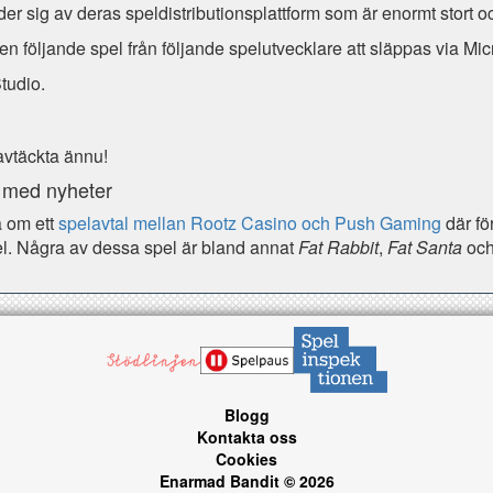
r sig av deras speldistributionsplattform som är enormt stort o
 följande spel från följande spelutvecklare att släppas via Mi
tudio.
avtäckta ännu!
d med nyheter
a om ett
spelavtal mellan Rootz Casino och Push Gaming
där fö
l. Några av dessa spel är bland annat
Fat Rabbit
,
Fat Santa
oc
Blogg
Kontakta oss
Cookies
Enarmad Bandit © 2026