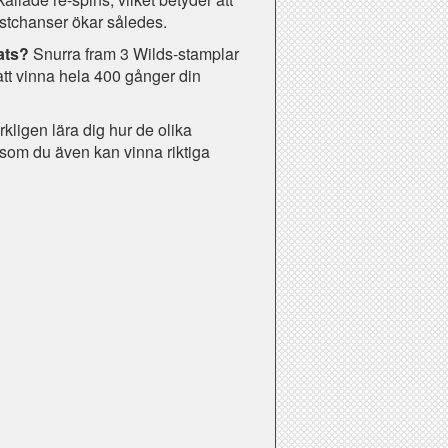
nstchanser ökar således.
ats?
Snurra fram 3 Wilds-stamplar
att vinna hela 400 gånger din
rkligen lära dig hur de olika
å som du även kan vinna riktiga