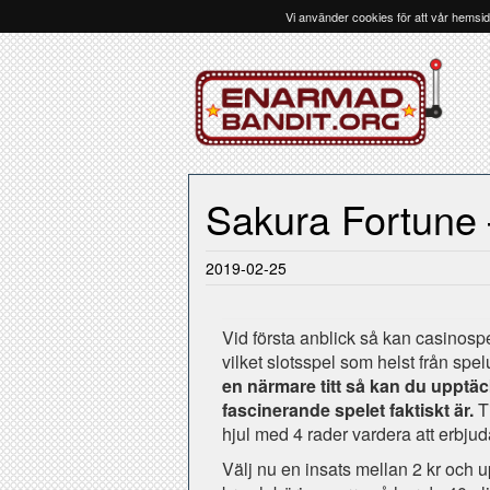
Vi använder cookies för att vår hemsid
Sakura Fortune 
2019-02-25
Vid första anblick så kan casinosp
vilket slotsspel som helst från spe
en närmare titt så kan du upptäc
fascinerande spelet faktiskt är.
Ti
hjul med 4 rader vardera att erbju
Välj nu en insats mellan 2 kr och 