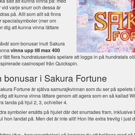
ika sätt att kunna vinna på: med
r vid varje snurr och dessa är
dras på. Allt som allt så finns
 är specialsymboler (mer om
 dig att kunna vinna lättare
såväl som bonusar inuti Sakura
kunna
vinna upp till max 400
 fått flera hundratusentals spelare att logga in på hundratals oli
inspirerade casinospel från Quickspin.
h bonusar i Sakura Fortune
akura Fortune är själva samurajkvinnan som du ser på spelets in
dig att kunna vinna lättare genom att agera som en så kallad Wil
 landa på hjul 2, 3, och/eller 4.
ra symboler ersätts på hjulet där det snurrades fram, inklusive 
 hon landat på. Men det är inte allt! Hon lite extra trevlig i jus
jädrar (dvs., bonussymbolen) så kommer du att belönas med så kal