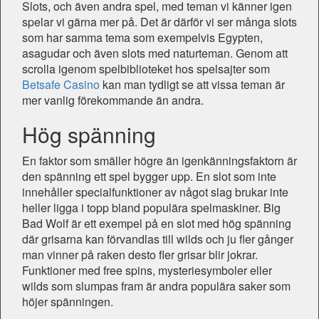
Slots, och även andra spel, med teman vi känner igen
spelar vi gärna mer på. Det är därför vi ser många slots
som har samma tema som exempelvis Egypten,
asagudar och även slots med naturteman. Genom att
scrolla igenom spelbiblioteket hos spelsajter som
Betsafe Casino
kan man tydligt se att vissa teman är
mer vanlig förekommande än andra.
Hög spänning
En faktor som smäller högre än igenkänningsfaktorn är
den spänning ett spel bygger upp. En slot som inte
innehåller specialfunktioner av något slag brukar inte
heller ligga i topp bland populära spelmaskiner. Big
Bad Wolf är ett exempel på en slot med hög spänning
där grisarna kan förvandlas till wilds och ju fler gånger
man vinner på raken desto fler grisar blir jokrar.
Funktioner med free spins, mysteriesymboler eller
wilds som slumpas fram är andra populära saker som
höjer spänningen.