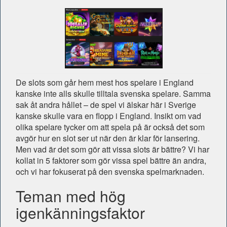
De slots som går hem mest hos spelare i England
kanske inte alls skulle tilltala svenska spelare. Samma
sak åt andra hållet – de spel vi älskar här i Sverige
kanske skulle vara en flopp i England. Insikt om vad
olika spelare tycker om att spela på är också det som
avgör hur en slot ser ut när den är klar för lansering.
Men vad är det som gör att vissa slots är bättre? Vi har
kollat in 5 faktorer som gör vissa spel bättre än andra,
och vi har fokuserat på den svenska spelmarknaden.
Teman med hög
igenkänningsfaktor