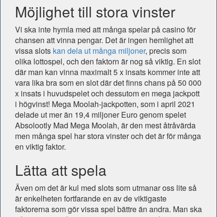
Möjlighet till stora vinster
Vi ska inte hymla med att många spelar på casino för
chansen att vinna pengar. Det är ingen hemlighet att
vissa slots
kan dela ut många miljoner
, precis som
olika lottospel, och den faktorn är nog så viktig. En slot
där man kan vinna maximalt 5 x insats kommer inte att
vara lika bra som en slot där det finns chans på 50 000
x insats i huvudspelet och dessutom en mega jackpott
i högvinst! Mega Moolah-jackpotten, som i april 2021
delade ut mer än 19,4 miljoner Euro genom spelet
Absolootly Mad Mega Moolah, är den mest åtråvärda
men många spel har stora vinster och det är för många
en viktig faktor.
Lätta att spela
Även om det är kul med slots som utmanar oss lite så
är enkelheten fortfarande en av de viktigaste
faktorerna som gör vissa spel bättre än andra. Man ska