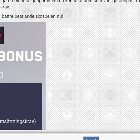
arna ett antal gånger innan du kan ta ut dem som vanliga pengar. Tred
krav.
bättre betalande slotspelen nu!