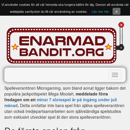
Vi använder cookies för att vår hemsida ska fungera bättre för dig. Genom att använda vår
webbplats samtycker du till vår användning av cookies.
Läs mer här.
X
Toggle
navigati
Spelleverantören Microgaming, som bland annat ligger bakom det
populära jackpottspelet
Mega Moolah
,
meddelade förra
fredagen om att
minst 7 slotsspel är på ingång under juli
månad
.
Detta omfattar inte bara spel från själva spelleverantören
utan också tredjepartsamarbeten som självständiga spelstudios
som exklusivt utvecklar spel åt den stora spelleverantören.