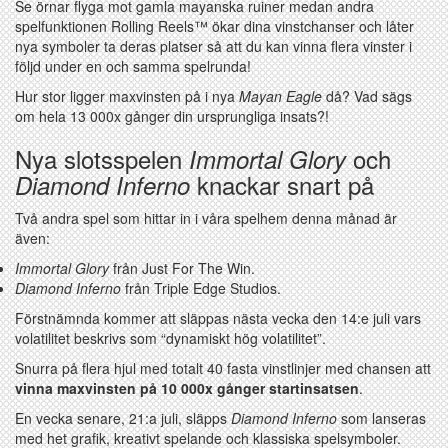
Se örnar flyga mot gamla mayanska ruiner medan andra
spelfunktionen Rolling Reels™ ökar dina vinstchanser och låter
nya symboler ta deras platser så att du kan vinna flera vinster i
följd under en och samma spelrunda!
Hur stor ligger maxvinsten på i nya
Mayan Eagle
då? Vad sägs
om hela 13 000x gånger din ursprungliga insats?!
Nya slotsspelen
och
Immortal Glory
knackar snart på
Diamond Inferno
Två andra spel som hittar in i våra spelhem denna månad är
även:
Immortal Glory
från Just For The Win.
Diamond Inferno
från Triple Edge Studios.
Förstnämnda kommer att släppas nästa vecka den 14:e juli vars
volatilitet beskrivs som “dynamiskt hög volatilitet”.
Snurra på flera hjul med totalt 40 fasta vinstlinjer med chansen att
vinna maxvinsten på 10 000x gånger startinsatsen
.
En vecka senare, 21:a juli, släpps
Diamond Inferno
som lanseras
med het grafik, kreativt spelande och klassiska spelsymboler.